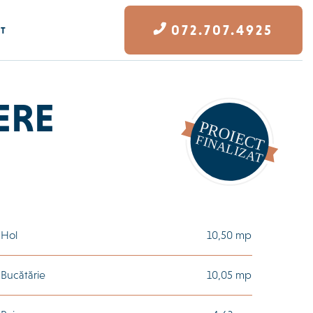
072.707.4925
CT
ERE
Hol
10,50 mp
Bucătărie
10,05 mp