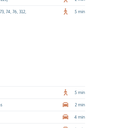
, 74, 76, 312,
5 min
5 min
ns
2 min
4 min