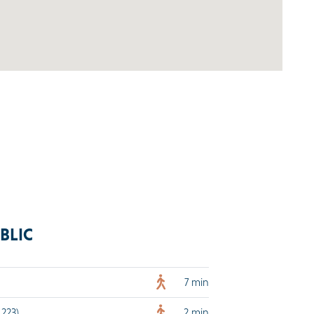
BLIC
7 min
 223)
2 min