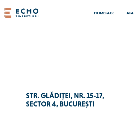
Skip
to
HOMEPAGE
APA
content
STR. GLĂDIȚEI, NR. 15-17,
SECTOR 4, BUCUREȘTI