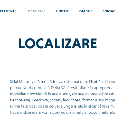
RTAMENTE
LOCALIZARE
FINISAJE
GALERIE
CONTA
LOCALIZARE
Stilul tău de viață merită tot ce este mai bun. Plimbările în 
parcuri și aria protejată Delta Văcărești, aflate în apropierea
modalitate excelentă în acest sens
,
de aceea amenajăm câte t
fiecare etaj. Grădinița, școala, facultatea, farmacia sau mag
rutina ta zilnică, odată ce vei ajunge la ele în doar câteva m
fiecare dimineață vor fi doar cele ale naturii, ecouri naturale 