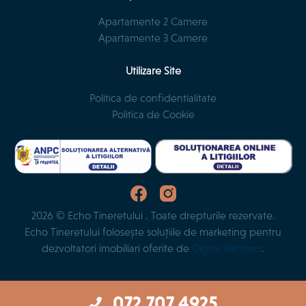
Apartamente 2 Camere
Apartamente 3 Camere
Utilizare Site
Politica de confidentialitate
Politica de Cookie
2026 © Echo Tineretului . Toate drepturile rezervate.
Echo Tineretului folosește soluțiile de marketing pentru
dezvoltatori imobiliari oferite de
Digital Partners
.
072.707.4925